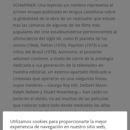
SCHAFFNER: Una leyenda sin nombre representa el
primer ensayo publicado en lengua castellana sobre
la globalidad de la obra de un realizador que estuvo
tras las cámaras de algunos de los films más
populares del cine estadounidense pertenecientes al
último tercio del siglo XX, como El planeta de los
simios (1968), Patton (1970), Papillón (1973) o Los
niños del Brasil (1978). Asimismo, el presente
volumen contiene, a modo de cierre de la antología
dedicada a «La generación de la televisión» en
nuestra editorial, un extenso apartado dedicado a
cineastas que operaron en una «segunda línea»,
cuyos nombres —George Roy Hill, Delbert Mann,
Ralph Nelson y Stuart Rosenberg— han caído un
tanto en el olvido, no así muchas de las películas
que rodaron sobre todo desde mediados los años
cincuenta hasta finales de los años setenta.
Utilizamos cookies para proporcionarte la mejor
experiencia de navegación en nuestro sitio web,