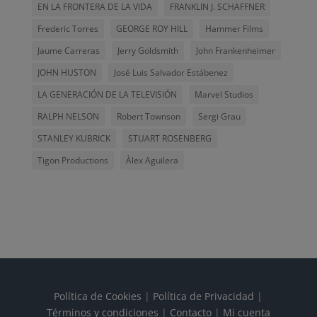
EN LA FRONTERA DE LA VIDA
FRANKLIN J. SCHAFFNER
Frederic Torres
GEORGE ROY HILL
Hammer Films
Jaume Carreras
Jerry Goldsmith
John Frankenheimer
JOHN HUSTON
José Luis Salvador Estábenez
LA GENERACIÓN DE LA TELEVISIÓN
Marvel Studios
RALPH NELSON
Robert Townson
Sergi Grau
STANLEY KUBRICK
STUART ROSENBERG
Tigon Productions
Àlex Aguilera
Política de Cookies
|
Política de Privacidad
|
Términos y condiciones
|
Contacto
|
Mi cuenta