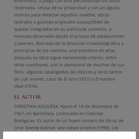
anonimato, a juego con una personalidad un tanto
reservada, celosa de su privacidad y con un agudo
instinto para detectar aquellas novelas, obras
teatrales o guiones originales susceptibles de
quedar integrados en su particular universo, a
menudo observado desde el prisma de adolescentes
o jóvenes. Retirado de la dirección cinematográfica a
principios de los noventa, una treintena de años
después su obra sigue mereciendo interés, entre
otras cuestiones, por lo atemporal de muchos de sus
films, algunos catalogados de clásicos y otros tantos
de cult movies, caso de
El otro
(1972) o
El hombre
clave
(1974).
EL AUTOR
CHRISTIAN AGUILERA. Nació el 18 de diciembre de
1967, en Barcelona. Licenciado en Ciencias
Biológicas. Es autor de un buen número de libros de
cine:
Stanley Kubrick: una odisea creativa
(1999),
Los
directores de cine del siglo XX
(1999),
La generación de