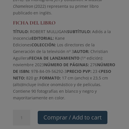
Chameleon
(2022) representa su primer libro
publicado en inglés.
FICHA DEL LIBRO
TÍTULO:
ROBERT MULLIGAN
SUBTÍTULO:
Adiós a la
inocencia
EDITORIAL:
Kane
Ediciones
COLECCIÓN:
Los directores de la
Generación de la televisión nº 3
AUTOR:
Christian
Aguilera
FECHA DE LANZAMIENTO
(1ª edición):
noviembre 2023
NÚMERO DE PÁGINAS:
276
NÚMERO
DE ISBN:
978-84-09-56292-3
PRECIO PVP:
23 €
PESO
NETO:
820 gr.
FORMATO:
17 cm (ancho) x 23,5 cm
(alto)Incluye índice onomástico y de películas.
Contiene 90 fotografías en blanco y negro y
mayoritariamente en color.
ROBERT
Comprar / Add to cart
MULLIGAN:
Adiós